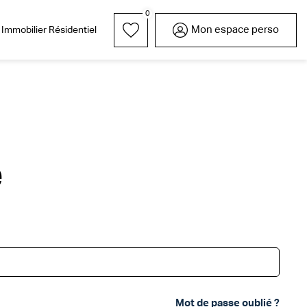
0
Mon espace perso
Immobilier Résidentiel
rrain
Parrainez l'un de vos
Nos réalisations
Garages / Parkings
Lexique
Nous rejoindre
proches
e
Mot de passe oublié ?