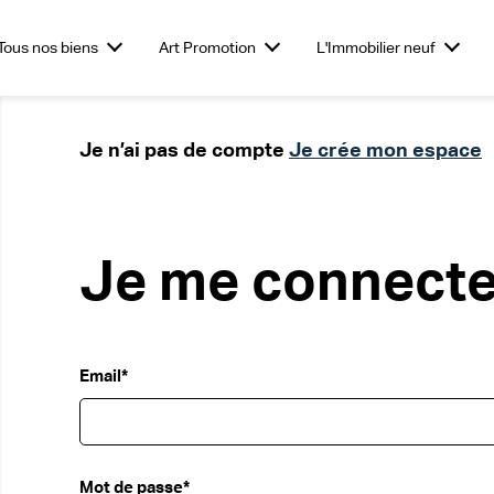
Tous nos biens
Art Promotion
L'Immobilier neuf
obilier
Investir dans le neuf
Je n’ai pas de compte
Commerces
L'Immobilier
Investir dans des
Je crée mon espace
Vendre son te
Bureaux
entiel
Tertiaire &
stationnements
Nouveaux Produits
Je me connect
Email*
Mot de passe*