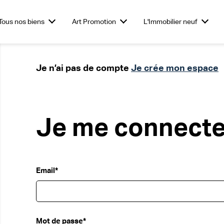
Tous nos biens
Art Promotion
L'Immobilier neuf
obilier
Investir dans le neuf
Je n’ai pas de compte
Commerces
L'Immobilier
Investir dans des
Je crée mon espace
Vendre son te
Bureaux
entiel
Tertiaire &
stationnements
Nouveaux Produits
Je me connect
Email*
Mot de passe*