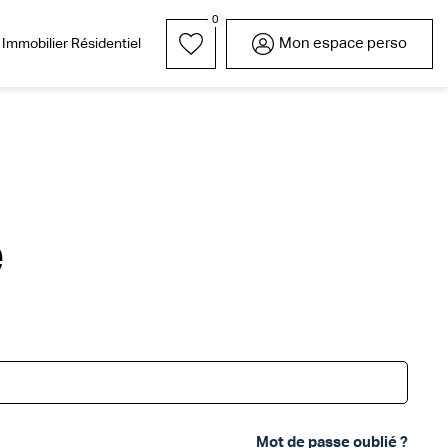
0
Mon espace perso
Immobilier Résidentiel
rrain
Parrainez l'un de vos
Nos réalisations
Garages / Parkings
Lexique
Nous rejoindre
proches
e
Mot de passe oublié ?