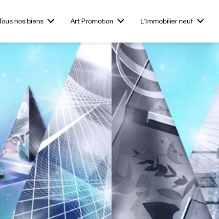
Tous nos biens
Art Promotion
L'Immobilier neuf
obilier
Investir dans le neuf
Commerces
L'Immobilier
Investir dans des
Vendre son te
Bureaux
entiel
Tertiaire &
stationnements
Nouveaux Produits