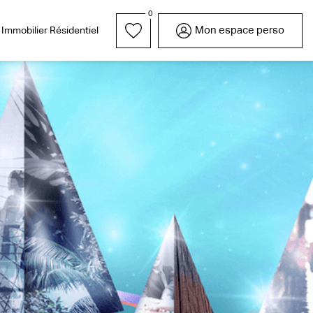
0
Mon espace perso
Immobilier Résidentiel
rrain
Parrainez l'un de vos
Nos réalisations
Garages / Parkings
Lexique
Nous rejoindre
proches