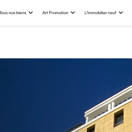
Tous nos biens
Art Promotion
L'Immobilier neuf
obilier
Investir dans le neuf
Commerces
L'Immobilier
Investir dans des
Vendre son te
Bureaux
entiel
Tertiaire &
stationnements
Nouveaux Produits