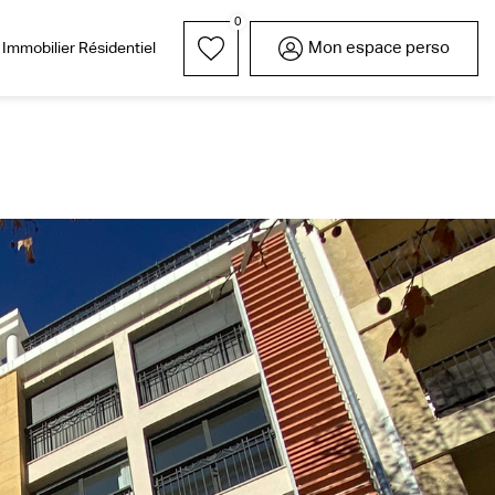
0
Mon espace perso
Immobilier Résidentiel
rrain
Parrainez l'un de vos
Nos réalisations
Garages / Parkings
Lexique
Nous rejoindre
proches