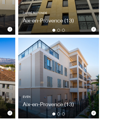
CARRÉ ROTONDE
Aix-en-Provence
(13)
i
i
CARRÉ ROTONDE
Aix-en-Provence
(13)
10 appartements - 2020
Architecte : F. de Alexandris
EVEN
Aix-en-Provence
(13)
i
i
EVEN