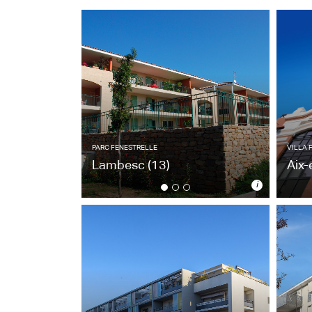
PARC FENESTRELLE
VILLA 
Lambesc
(13)
Aix
i
PARC FENESTRELLE
VILLA 
Lambesc
(13)
Aix
45 collectifs / 2008
28 a
Architecte : O. Vanmellaerts
Archi