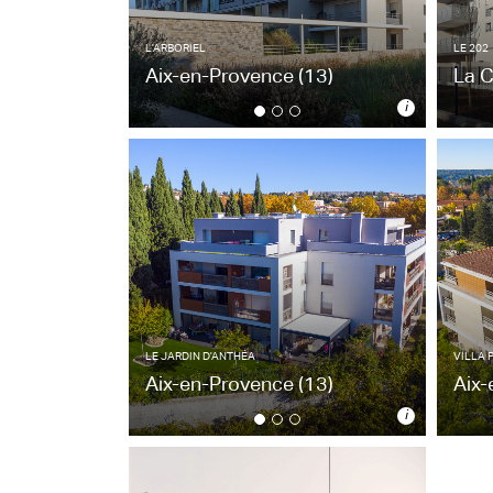
L'ARBORIEL
LE 202
Aix-en-Provence
(13)
La C
i
L'ARBORIEL
LE 202
Aix-en-Provence
(13)
La C
42 appartements - 2018
32 a
Architecte : CFL Architecture
Archi
LE JARDIN D'ANTHÉA
VILLA 
Aix-en-Provence
(13)
Aix
i
LE JARDIN D'ANTHÉA
VILLA 