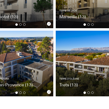
TERRE DE JADE
iotat
(13)
Marseille
(13)
i
TERRE DE JADE
iotat
(13)
Marseille
(13)
ppartements - 2021
55 appartements
tecte : Artek 97
Architecte : Tangram
PICTURA
TERRE D'OLÉANE
-en-Provence
(13)
Trets
(13)
i
PICTURA
TERRE D'OLÉANE