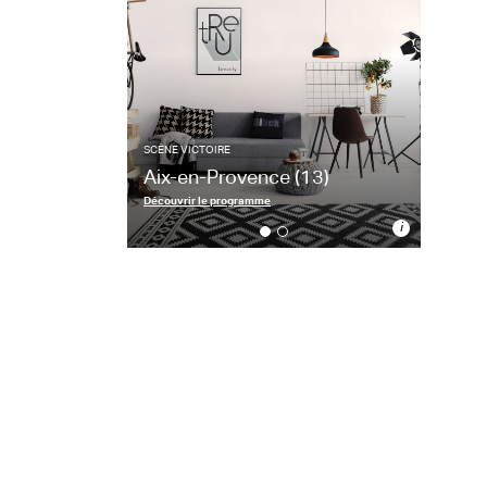
Aix-en-Provence
(13)
Aix
33 a
Archi
SCÈNE VICTOIRE
Aix-en-Provence
(13)
Découvrir le programme
i
SCÈNE VICTOIRE
Aix-en-Provence
(13)
Votre appartement avec vue