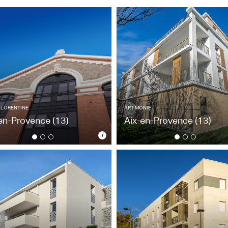
FLORENTINE
ART MONIE
-en-Provence
(13)
Aix-en-Provence
(13)
i
FLORENTINE
ART MONIE
-en-Provence
(13)
Aix-en-Provence
(13)
ppartements / 2009
17 appartements / 2020
tecte : F. de Alexandris
Architecte : CFL