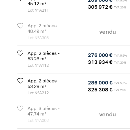
269 000 €
TVA 5,5%
45.12 m²
305 972 €
TVA 20%
Lot NºA211
App. 2 pièces -
vendu
48.49 m²
Lot NºA303
App. 2 pièces -
276 000 €
TVA 5,5%
53.28 m²
313 934 €
TVA 20%
Lot NºA112
App. 2 pièces -
286 000 €
TVA 5,5%
53.28 m²
325 308 €
TVA 20%
Lot NºA212
App. 3 pièces -
vendu
47.74 m²
Lot NºA002