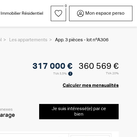
0
Mon espace perso
Immobilier Résidentiel
l
Les appartements
App. 3 pièces - lot nºA306
rrain
Parrainez l'un de vos
Nos réalisations
Garages / Parkings
Lexique
Nous rejoindre
proches
317 000 €
360 569 €
i
TVA 20%
TVA 5,5%
Calculer mes mensualités
Je suis intéressé(e) par ce
nnexes
bien
arage