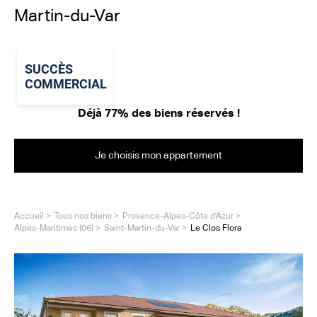
Martin-du-Var
SUCCÈS
COMMERCIAL
Déjà 77% des biens réservés !
Je choisis mon appartement
Accueil
Tous nos biens
Provence-Alpes-Côte d'Azur
Alpes-Maritimes (06)
Saint-Martin-du-Var
Le Clos Flora