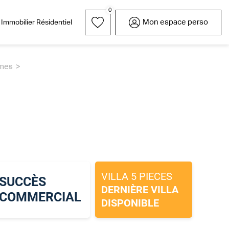
0
Mon espace perso
Immobilier Résidentiel
mes
rrain
Parrainez l'un de vos
Nos réalisations
Garages / Parkings
Lexique
Nous rejoindre
proches
VILLA 5 PIECES
SUCCÈS
DERNIÈRE VILLA
COMMERCIAL
DISPONIBLE