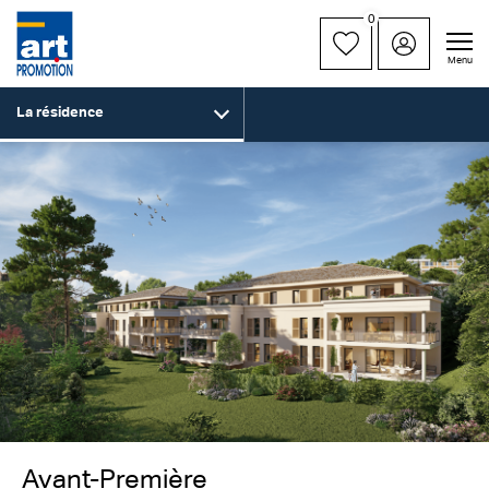
0
Menu
La résidence
Avant-Première