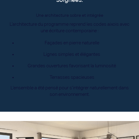
soignées.
Une architecture sobre et intégrée
L’architecture du programme reprend les codes aixois avec
une écriture contemporaine :
Façades en pierre naturelle
Lignes simples et élégantes
Grandes ouvertures favorisant la luminosité
Terrasses spacieuses
L’ensemble a été pensé pour s’intégrer naturellement dans
son environnement.