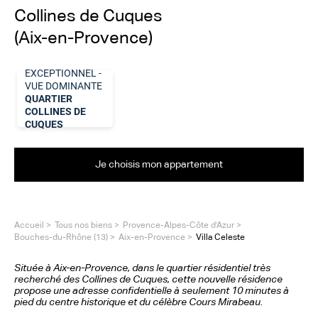
Collines de Cuques
(Aix-en-Provence)
EXCEPTIONNEL -
VUE DOMINANTE
QUARTIER
COLLINES DE
CUQUES
Je choisis mon appartement
Accueil
Tous nos biens
Provence-Alpes-Côte d'Azur
Bouches-du-Rhône (13)
Aix-en-Provence
Villa Celeste
Située à Aix-en-Provence, dans le quartier résidentiel très
recherché des Collines de Cuques, cette nouvelle résidence
propose une adresse confidentielle à seulement 10 minutes à
pied du centre historique et du célèbre Cours Mirabeau.