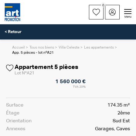
0
Menu
< Retour
Accueil
Tous nos biens
Villa Celeste
Les appartements
App. 5 pièces - lot nºA21
Appartement 5 pièces
Lot NºA21
1 560 000 €
TVA 20%
Surface
174.35 m²
Étage
2ème
Orientation
Sud Est
Annexes
Garages, Caves